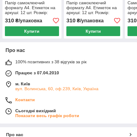
Папір самоклеючий
Папір самоклеючий
Само
формату А4. Етикеток на
формату А4. Етикеток на
форм
аркуші: 12 шт. Розмір:
аркуші: 12 шт. Розмір:
арку
105х44 мм. Упаковка 100
70х74,2 мм. Упаковка 100
52,5
310
310
310
₴/упаковка
₴/упаковка
аркушів/1200 етикеток
аркушів/1200 етикеток
100 
Купити
Купити
Про нас
100% позитивних з 38 відгуків за рік
Працює з 07.04.2010
м. Київ
вул. Волинська, 60, оф.239, Київ, Україна
Контакти
Сьогодні вихідний
Показати весь графік роботи
Про нас