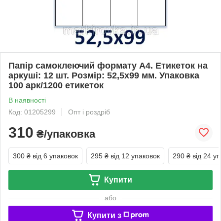
Папір самоклеючий формату А4. Етикеток на
аркуші: 12 шт. Розмір: 52,5х99 мм. Упаковка
100 арк/1200 етикеток
В наявності
Код: 01205299
Опт і роздріб
310
₴/упаковка
300 ₴
від 6 упаковок
295 ₴
від 12 упаковок
290 ₴
від 24 у
Купити
або
Купити з