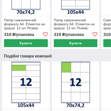
Папір самоклеючий
Папір самоклеючий
Само
формату А4. Етикеток на
формату А4. Етикеток на
форм
аркуші: 12 шт. Розмір:
аркуші: 12 шт. Розмір:
арку
70х74,2 мм. Упаковка 100
105х44 мм. Упаковка 100
Діам
310
310
310
₴/упаковка
₴/упаковка
аркушів/1200 етикеток
аркушів/1200 етикеток
100 
Купити
Купити
Подібні товари компанії