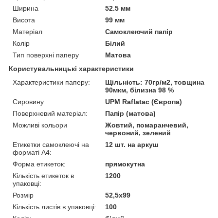
Ширина
52.5 мм
Висота
99 мм
Матеріал
Самоклеючий папір
Колір
Білий
Тип поверхні паперу
Матова
Користувальницькі характеристики
Характеристики паперу:
Щільність: 70гр/м2, товщина
90мкм, білизна 98 %
Сировину
UPM Raflatac (Європа)
Поверхневий матеріал:
Папір (матова)
Можливі кольори
Жовтий, помаранчевий,
червоний, зелений
Етикетки самоклеючі на
12 шт. на аркуш
форматі А4:
Форма етикеток:
прямокутна
Кількість етикеток в
1200
упаковці:
Розмір
52,5х99
Кількість листів в упаковці:
100