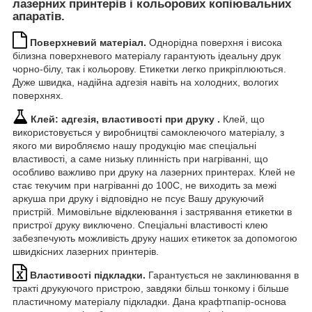
лазерних принтерів і кольорових копіювальних
апаратів.
Поверхневий матеріал.
Однорідна поверхня і висока
білизна поверхневого матеріалу гарантують ідеальну друк
чорно-білу, так і кольорову. Етикетки легко прикріплюються.
Дуже швидка, надійна адгезія навіть на холодних, вологих
поверхнях.
Клей: адгезія, властивості при друку .
Клей, що
використовується у виробництві самоклеючого матеріалу, з
якого ми виробляємо нашу продукцію має спеціальні
властивості, а саме низьку плинність при нагріванні, що
особливо важливо при друку на лазерних принтерах. Клей не
стає текучим при нагріванні до 100С, не виходить за межі
аркуша при друку і відповідно не псує Вашу друкуючий
пристрій. Мимовільне відклеювання і застрявання етикетки в
пристрої друку виключено. Спеціальні властивості клею
забезпечують можливість друку наших етикеток за допомогою
швидкісних лазерних принтерів.
Властивості підкладки.
Гарантується не заклинювання в
тракті друкуючого пристрою, завдяки більш тонкому і більше
пластичному матеріалу підкладки. Дана крафтпапір-основа