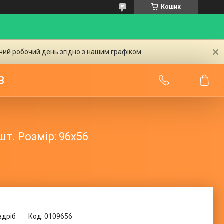
Кошик
чий робочий день згідно з нашим графіком.
В
шт. Розмір: 96х56
здріб
Код:
0109656