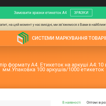
Замовити зразки етикеток А4
ЗРАЗКИ
апит, на цей момент у нас вихідні, ми зв'яжемося з Вами в найближ
СИСТЕМИ МАРКУВАННЯ ТОВАРІ
р формату А4. Етикеток на аркуші А4: 10 
мм.Упаковка 100 аркушів/1000 етикеток
В наявності
Оптом і в ро