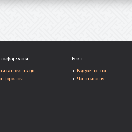
а інформація
Блог
и та презентації
Відгуки про нас
 інформація
Часті питання