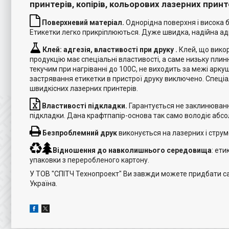
принтерів, копірів, кольорових лазерних принт
Поверхневий матеріал.
Однорідна поверхня і висока б
Етикетки легко прикріплюються. Дуже швидка, надійна адг
Клей: адгезія, властивості при друку .
Клей, що вико
продукцію має спеціальні властивості, а саме низьку плин
текучим при нагріванні до 100С, не виходить за межі арку
застрявання етикетки в пристрої друку виключено. Спеці
швидкісних лазерних принтерів.
Властивості підкладки.
Гарантується не заклинюванн
підкладки. Дана крафтпапір-основа так само володіє абс
Безпроблемний друк
виконується на лазерних і стру
Відношення до навколишнього середовища
: ети
упаковки з переробленого картону.
У ТОВ "СПІТЧ Технопроект" Ви завжди можете придбати сам
Україна.