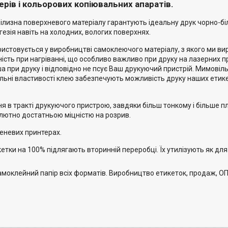
ерів і кольорових копіювальних апаратів.
ілизна поверхневого матеріалу гарантують ідеальну друк чорно-білу
езія навіть на холодних, вологих поверхнях.
ристовується у виробництві самоклеючого матеріалу, з якого ми в
ність при нагріванні, що особливо важливо при друку на лазерних п
ша при друку і відповідно не псує Ваш друкуючий пристрій. Мимовіл
альні властивості клею забезпечують можливість друку наших ети
я в тракті друкуючого пристрою, завдяки більш тонкому і більше 
олютно достатньою міцністю на розрив.
меневих принтерах.
кетки на 100% підлягають вторинній переробці. Їх утилізують як для
оклейний папір всіх форматів. Виробництво етикеток, продаж, ОПТ,