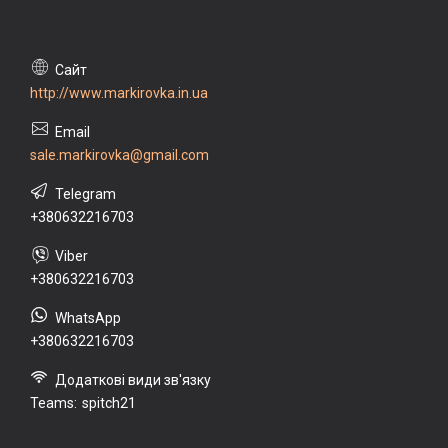
http://www.markirovka.in.ua
sale.markirovka@gmail.com
+380632216703
+380632216703
+380632216703
Teams
spitch21