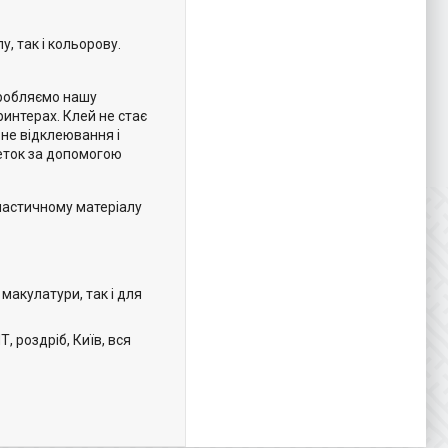
, так і кольорову.
иробляємо нашу
ринтерах. Клей не стає
ьне відклеювання і
кеток за допомогою
пластичному матеріалу
 макулатури, так і для
 роздріб, Київ, вся