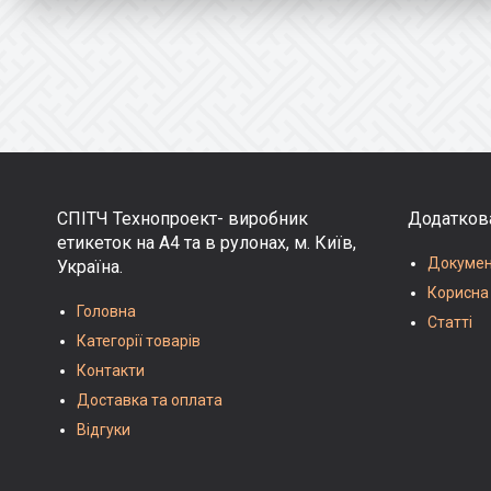
СПІТЧ Технопроект- виробник
Додатков
етикеток на А4 та в рулонах, м. Київ,
Документ
Україна.
Корисна
Головна
Статті
Категорії товарів
Контакти
Доставка та оплата
Відгуки