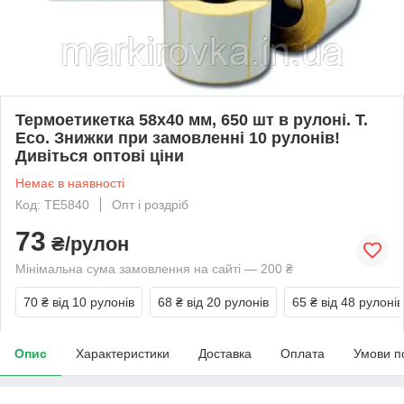
Термоетикетка 58х40 мм, 650 шт в рулоні. T.
Eco. Знижки при замовленні 10 рулонів!
Дивіться оптові ціни
Немає в наявності
Код: TE5840
Опт і роздріб
73
₴/рулон
Мінімальна сума замовлення на сайті — 200 ₴
70 ₴
від 10 рулонів
68 ₴
від 20 рулонів
65 ₴
від 48 рулонів
Опис
Характеристики
Доставка
Оплата
Умови п