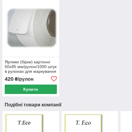
Ярлики (бірки) картонні
50х85 мм/рулон/1000 штук
в рулонах для маркування
одягу. Виробництво та
420
₴/рулон
продаж картонних бірок
Купити
Подібні товари компанії