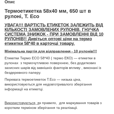
Опис
Термоетикетка 58x40 мм, 650 шт в
рулоні, T. Eco
УВАГА!!! ВАРТІСТЬ ЕТИКЕТОК ЗАЛЕЖИТЬ ВІД
КІЛЬКОСТІ ЗАМОВЛЕНИХ РУЛОНІВ. ГНУЧКА
СИСТЕМА ЗНИЖОК - ПРИ ЗАМОВЛЕННІ ВІД 10
РУЛОНІВ!! Дивіться оптові ціни на термо
етикетки 58*40 в карточці товару.
Мінімальна партія для відправлення - 10 рулонів!!!
Етикетки Термо ECO 58*40 ( термо ЕКО) ― етикетки в
рулонах з термочутливою поверхнею, без додаткових
захисних шарів від завнішніх факторів впливу , виконані із
бездеревного паперу.
Перевага термоетикеток Т.Есо ― низька ціна,
використовуються для недовготривалого зберігання
інформації на етикетці.
Використовуються, я
к правило, для маркування товарів з
коротким терміном зберігання та реалізаціі.