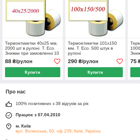
Термоетикетки 40x25 мм,
Термоетикетки 101х150
Терм
2000 шт в рулоні. Т. Есо.
мм. T. Eco. 500 штук в
1000
Знижки при замовленні 10
рулоні
Зниж
рулонів! Дивіться оптові
руло
88
290
75
₴/рулон
₴/рулон
₴
ціни
ціни
Купити
Купити
Про нас
100% позитивних з 38 відгуків за рік
Працює з 07.04.2010
м. Київ
вул. Волинська, 60, оф.239, Київ, Україна