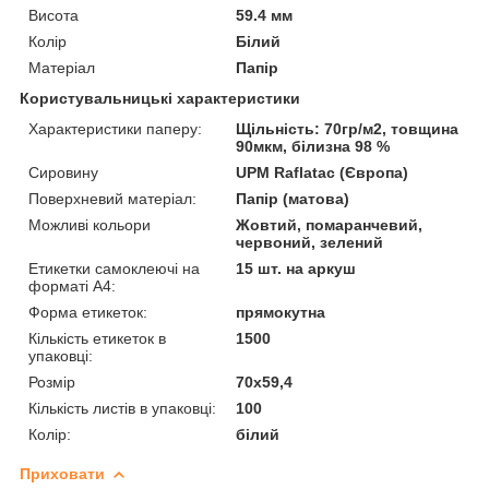
Висота
59.4 мм
Колір
Білий
Матеріал
Папір
Користувальницькі характеристики
Характеристики паперу:
Щільність: 70гр/м2, товщина
90мкм, білизна 98 %
Сировину
UPM Raflatac (Європа)
Поверхневий матеріал:
Папір (матова)
Можливі кольори
Жовтий, помаранчевий,
червоний, зелений
Етикетки самоклеючі на
15 шт. на аркуш
форматі А4:
Форма етикеток:
прямокутна
Кількість етикеток в
1500
упаковці:
Розмір
70х59,4
Кількість листів в упаковці:
100
Колір:
білий
Приховати