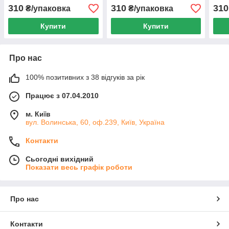
210х16,5 мм. Упаковка
70х74,2 мм. Упаковка 100
70х3
310
310
310
₴/упаковка
₴/упаковка
100 аркушів/1800 етикеток
аркушів/1200 етикеток
арку
Купити
Купити
Про нас
100% позитивних з 38 відгуків за рік
Працює з 07.04.2010
м. Київ
вул. Волинська, 60, оф.239, Київ, Україна
Контакти
Сьогодні вихідний
Показати весь графік роботи
Про нас
Контакти