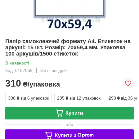
Папір самоклеючий формату А4. Етикеток на
аркуші: 15 шт. Розмір: 70х59,4 мм. Упаковка
100 аркушів/1500 етикеток
В наявності
Код: 0157059
Опт і роздріб
310
₴/упаковка
300 ₴
від 6 упаковок
295 ₴
від 12 упаковок
290 ₴
від 36 у
Купити
або
Купити з