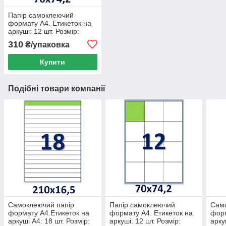
Папір самоклеючий
формату А4. Етикеток на
аркуші: 12 шт. Розмір:
70х74,2 мм. Упаковка 100
310
₴/упаковка
аркушів/1200 етикеток
Купити
Подібні товари компанії
Самоклеючий папір
Папір самоклеючий
Сам
формату А4.Етикеток на
формату А4. Етикеток на
форм
аркуші А4: 18 шт. Розмір:
аркуші: 12 шт. Розмір:
арку