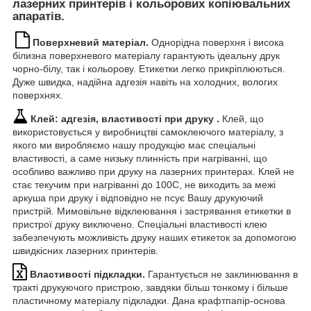
лазерних принтерів і кольорових копіювальних
апаратів.
Поверхневий матеріал.
Однорідна поверхня і висока
білизна поверхневого матеріалу гарантують ідеальну друк
чорно-білу, так і кольорову. Етикетки легко прикріплюються.
Дуже швидка, надійна адгезія навіть на холодних, вологих
поверхнях.
Клей: адгезія, властивості при друку .
Клей, що
використовується у виробництві самоклеючого матеріалу, з
якого ми виробляємо нашу продукцію має спеціальні
властивості, а саме низьку плинність при нагріванні, що
особливо важливо при друку на лазерних принтерах. Клей не
стає текучим при нагріванні до 100С, не виходить за межі
аркуша при друку і відповідно не псує Вашу друкуючий
пристрій. Мимовільне відклеювання і застрявання етикетки в
пристрої друку виключено. Спеціальні властивості клею
забезпечують можливість друку наших етикеток за допомогою
швидкісних лазерних принтерів.
Властивості підкладки.
Гарантується не заклинювання в
тракті друкуючого пристрою, завдяки більш тонкому і більше
пластичному матеріалу підкладки. Дана крафтпапір-основа