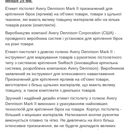
менше 25 мм.
Етикет пістолет Avery Dennison Mark II призначений для
кріплення бірок (ярликів) на об’ємні товари, товари з щільної
тканини, які мають велику товщину матеріалів або на кілька
товарів разом (комплекти).
Виробництво компанії Avery Dennison Corporation (США) -
провідного виробника систем і установок для кріплення бірок
на різні товари.
Етикет-пистолет з довгою голкою Avery Dennison Mark II -
інструмент для маркування товарів з рукояткою пістолетного
типу з системою кріплення Swiftach (інноваційна кріпильна
система, розроблена компанією Avery Dennison). Виробником
заявлений як інструмент для інтенсивного навантаження.
Призначений для кріплення ярликів на об’ємні товари,
виготовлені з більш щільних матеріалів, що мають велику
товщину, а також комплекти з декількох товарів.
Зручний і надійний дизайн етикет пістолету з голкою Avery
Dennison Mark II виконано з урахуванням найновіших
технологій для кріплення бірок на товари. Корпус пістолета -
більший з міцніших матеріалів. Натискання кнопки рукоятки
виконується плавно та чітко. Не дивлячись на його більш
інтенсивне призначення, ви не будете докладати великих