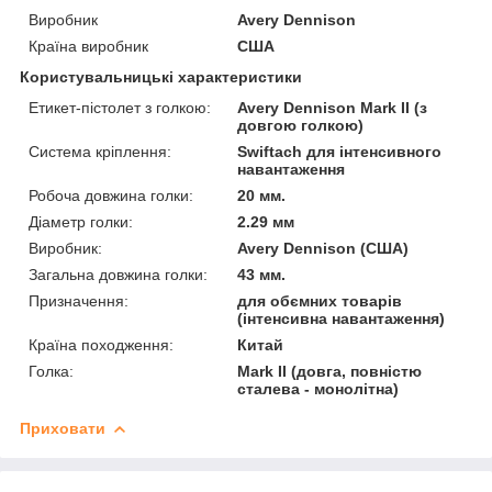
Виробник
Avery Dennison
Країна виробник
США
Користувальницькі характеристики
Етикет-пістолет з голкою:
Avery Dennison Mark II (з
довгою голкою)
Система кріплення:
Swiftach для інтенсивного
навантаження
Робоча довжина голки:
20 мм.
Діаметр голки:
2.29 мм
Виробник:
Avery Dennison (США)
Загальна довжина голки:
43 мм.
Призначення:
для обємних товарів
(інтенсивна навантаження)
Країна походження:
Китай
Голка:
Mark II (довга, повністю
сталева - монолітна)
Приховати