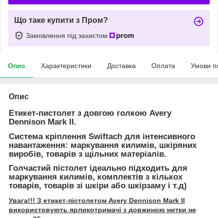
Що таке купити з Пром?
Замовлення під захистом
Опис
Характеристики
Доставка
Оплата
Умови п
Опис
Етикет-пистолет з довгою голкою Avery
Dennison Mark II.
Система кріплення Swiftach для інтенсивного
навантаження: маркування килимів, шкіряних
виробів, товарів з щільних матеріалів.
Голчастий пістолет ідеально підходить для
маркування килимів, комплектів з кількох
товарів, товарів зі шкіри або шкірзаму і т.д)
Увага!!! З етикет-пістолетом Avery Dennison Mark II
використовують ярликотримачі з довжиною нитки не