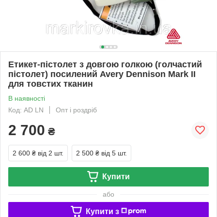
Етикет-пістолет з довгою голкою (голчастий
пістолет) посилений Avery Dennison Mark II
для товстих тканин
В наявності
Код: AD LN
Опт і роздріб
2 700
₴
2 600 ₴
від 2 шт.
2 500 ₴
від 5 шт.
Купити
або
Купити з