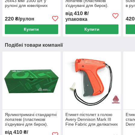
26х43 мм/ 1000 шт. у
лопатеві (пластикові
50х8
рулоні для ювелірних
з'єднувачі для бирок).
в ру
виробів, біжутерії,
Довжина нитки 25 мм/5,
одяг
410
від
₴/
елементів декору
шт.
прод
220
420
₴/рулон
упаковка
Купити
Купити
Подібні товари компанії
Ярликотримачі стандартні
Етикет-пістолет з голою
Етик
лопатеві (пластикові
Avery Dennison Mark III
стал
з'єднувачі для бирок).
Fine Fabric для делікатних
Denn
Довжина нитки 25 мм/5,
матеріалів
III 
410
від
₴/
шт.
птиц