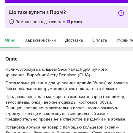
Що таке купити з Пром?
Замовлення під захистом
Опис
Характеристики
Доставка
Оплата
Умови п
Опис
Ярликоутримувачі кільцеві Secur-a-tach для ручного
кріплення. Виробник Avery Dennison (США).
Оптимальне рішення для кріплення ярликів (бирок) до товарів
без спеціальних інструментів (етикет-пістолетів з голкою).
Предназначены для маркировки жестких товаров (например,
велосипеды, очки), верхней одежды, костюмов, обуви.
Принцип крепления максимально прост - нужно замкнуть
скрепку в кольцо и защелкнуть в специальный замок,
предварительно продев ее в отверстие в изделии и в ярлыке.
Установка ярлыка на товар с помощью кольцевой скрепки
Secur-a-tach - безопасно, быстро, надежно. Сэкономьте свое