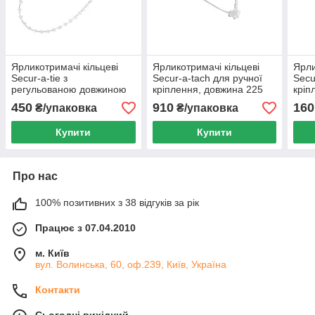
Ярликотримачі кільцеві
Ярликотримачі кільцеві
Ярли
Secur-a-tie з
Secur-a-tach для ручної
Secu
регульованою довжиною
кріплення, довжина 225
кріп
для ручного кріплення, в
мм, 5 тис.шт/упак.
мм, 
450
910
160
₴/упаковка
₴/упаковка
упаковці 1000 шт
Купити
Купити
Про нас
100% позитивних з 38 відгуків за рік
Працює з 07.04.2010
м. Київ
вул. Волинська, 60, оф.239, Київ, Україна
Контакти