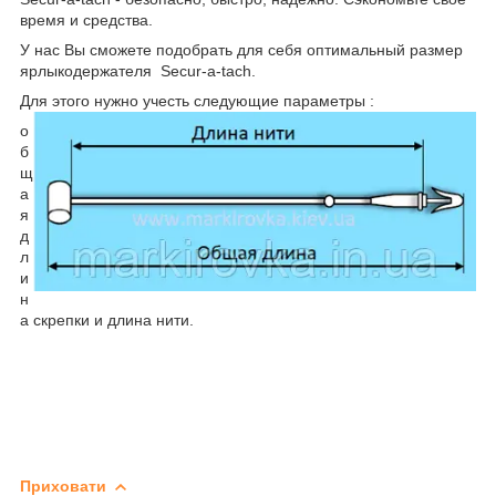
время и средства.
У нас Вы сможете подобрать для себя оптимальный размер
ярлыкодержателя Secur-a-tach.
Для этого нужно учесть следующие параметры :
о
б
щ
а
я
д
л
и
н
а скрепки и длина нити.
Приховати