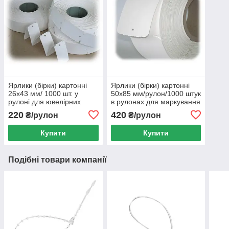
Ярлики (бірки) картонні
Ярлики (бірки) картонні
26х43 мм/ 1000 шт. у
50х85 мм/рулон/1000 штук
рулоні для ювелірних
в рулонах для маркування
виробів, біжутерії,
одягу. Виробництво та
220
420
₴/рулон
₴/рулон
елементів декору
продаж картонних бірок
Купити
Купити
Подібні товари компанії