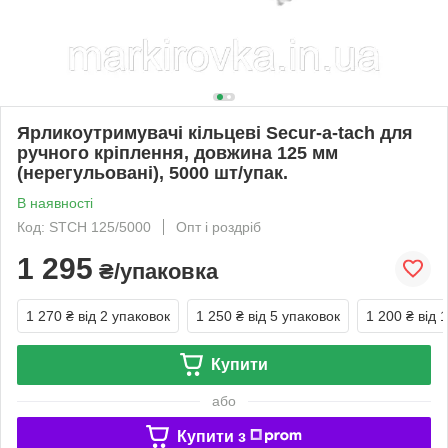
Ярликоутримувачі кільцеві Secur-a-tach для
ручного кріплення, довжина 125 мм
(нерегульовані), 5000 шт/упак.
В наявності
Код: STCH 125/5000
Опт і роздріб
1 295
₴/упаковка
1 270 ₴
від 2 упаковок
1 250 ₴
від 5 упаковок
1 200 ₴
від 
Купити
або
Купити з