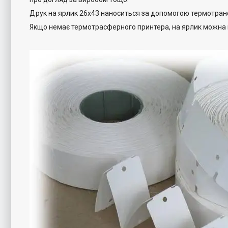
Друк на ярлик 26х43 наноситься за допомогою термотран
Якщо немає термотрасферного принтера, на ярлик можна к