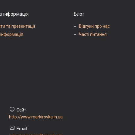
а інформація
Блог
и та презентації
Відгуки про нас
 інформація
Часті питання
http://www.markirovka.in.ua