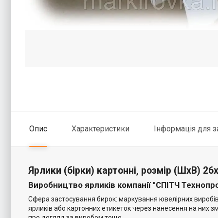
Опис
Характеристики
Інформація для 
Ярлики (бірки) картонні, розмір (ШхВ) 26х
Виробництво ярликів компанії "СПІТЧ Технопро
Сфера застосування бирок: маркування ювелірних виробів,
ярликів або картонних етикеток через нанесення на них зм
про догляд за виробом тощо.