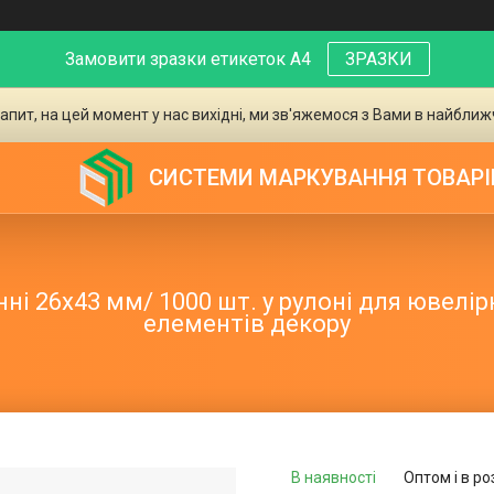
Замовити зразки етикеток А4
ЗРАЗКИ
апит, на цей момент у нас вихідні, ми зв'яжемося з Вами в найближ
СИСТЕМИ МАРКУВАННЯ ТОВАРІ
ні 26х43 мм/ 1000 шт. у рулоні для ювелірн
елементів декору
В наявності
Оптом і в ро