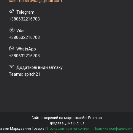
sale.markirovka@gmail.com
+380632216703
+380632216703
+380632216703
Teams
spitch21
Сайт створений на маркетплейсі
Prom.ua
Продавець на Bigl.ua
Системи Маркування Товарів |
Поскаржитися на контент
|
Політика конфіденційн