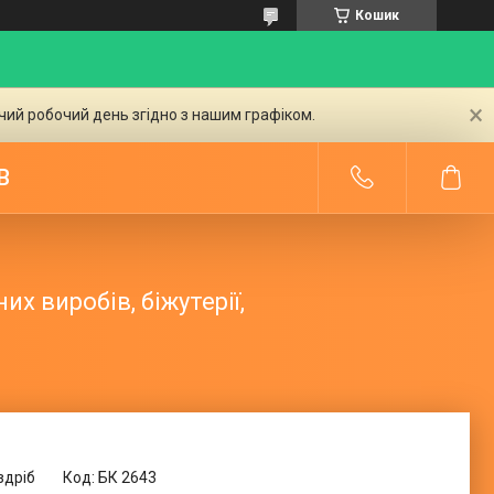
Кошик
чий робочий день згідно з нашим графіком.
В
их виробів, біжутерії,
здріб
Код:
БК 2643