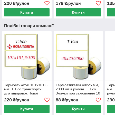
пошти, Укрпошти, низькі
замо
220
178
135
₴/рулон
₴/рулон
ціни.
Купи
та в
Купити
Купити
Подібні товари компанії
Термоетикетки 101х101,5
Термоетикетки 40x25 мм,
Терм
мм. T. Eco транспортні
2000 шт в рулоні. Т. Есо.
мм. 
для відправок Нової
Знижки при замовленні 10
руло
пошти, Укрпошти, низькі
рулонів! Дивіться оптові
220
88
290
₴/рулон
₴/рулон
ціни.
ціни
Купити
Купити