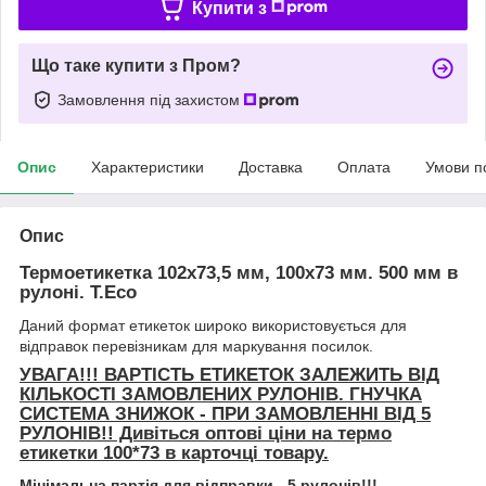
Купити з
Що таке купити з Пром?
Замовлення під захистом
Опис
Характеристики
Доставка
Оплата
Умови п
Опис
Термоетикетка 102х73,5 мм, 100х73 мм. 500 мм в
рулоні. Т.Есо
Даний формат етикеток широко використовується для
відправок перевізникам для маркування посилок.
УВАГА!!! ВАРТІСТЬ ЕТИКЕТОК ЗАЛЕЖИТЬ ВІД
КІЛЬКОСТІ ЗАМОВЛЕНИХ РУЛОНІВ. ГНУЧКА
СИСТЕМА ЗНИЖОК - ПРИ ЗАМОВЛЕННІ ВІД 5
РУЛОНІВ!! Дивіться оптові ціни на термо
етикетки 100*73 в карточці товару.
Мінімальна партія для відправки - 5 рулонів!!!