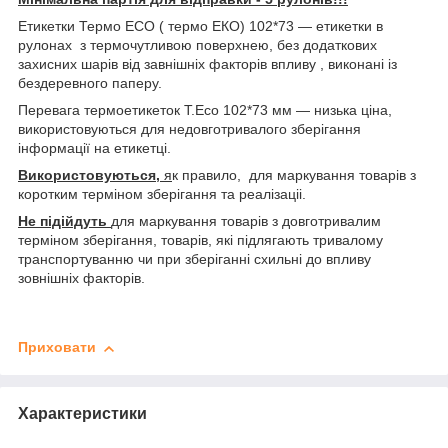
Етикетки Термо ECO ( термо ЕКО) 102*73 ― етикетки в
рулонах з термочутливою поверхнею, без додаткових
захисних шарів від завнішніх факторів впливу , виконані із
бездеревного паперу.
Перевага термоетикеток Т.Есо 102*73 мм ― низька ціна,
використовуються для недовготривалого зберігання
інформації на етикетці.
Використовуються,
я
к правило, для маркування товарів з
коротким терміном зберігання та реалізаціі.
Не підійдуть
для маркування товарів з довготривалим
терміном зберігання, товарів, які підлягають тривалому
транспортуванню чи при зберіганні схильні до впливу
зовнішніх факторів.
Приховати
Характеристики