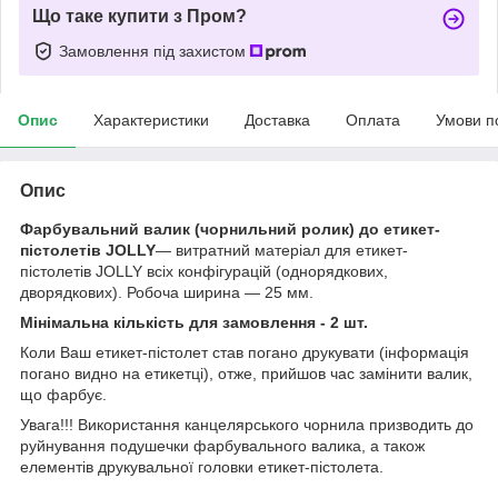
Що таке купити з Пром?
Замовлення під захистом
Опис
Характеристики
Доставка
Оплата
Умови п
Опис
Фарбувальний валик (чорнильний ролик) до етикет-
пістолетів JOLLY
— витратний матеріал для етикет-
пістолетів JOLLY всіх конфігурацій (однорядкових,
дворядкових). Робоча ширина — 25 мм.
Мінімальна кількість для замовлення - 2 шт.
Коли Ваш етикет-пістолет став погано друкувати (інформація
погано видно на етикетці), отже, прийшов час замінити валик,
що фарбує.
Увага!!! Використання канцелярського чорнила призводить до
руйнування подушечки фарбувального валика, а також
елементів друкувальної головки етикет-пістолета.