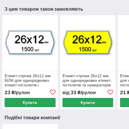
З цим товаром також замовляють
Етикет-стрічка 26х12 мм
Етикет-стрічка 26х12 мм
Етик
БІЛА для однорядкових
для однорядкових етикет-
для 
етикет-пістолетів і
пістолетів та нумераторів
пісто
нумераторів крою МЕТО,
МЕТО, Blitz, OPEN і т. д.
Виро
23
33
21
₴/рулон
від
₴/рулон
₴
Blitz, OPEN тощо.
Колір - жовтий
цінн
Купити
Купити
Подібні товари компанії