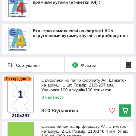
тощо.
прямими кутами (етикетки А4) :
виробництво та продаж.
Етикетки самоклеючі на форматі А4 з
округленими кутами, круглі : виробництво і
продаж
Сортування
0
Фільтри
Топ продажів
Самоклеючий папір формату А4. Етикеток
на аркуші: 1 шт. Розмір: 210х297 мм.
Упаковка 100 аркушів/100 етикеток
В наявності
310
₴/упаковка
Самоклейний папір формату А4. Етикеток
на аркуші 2 шт. Розмір: 210х148,4 мм. Упак: