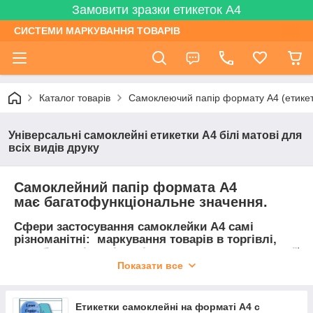
Замовити зразки етикеток А4
СИСТЕМИ МАРКУВАННЯ ТОВАРІВ
Каталог товарів
Самоклеючий папір формату А4 (етикетк
Універсальні самоклейні етикетки A4 білі матові для
всіх видів друку
Самоклейний папір формата А4
має багатофункціональне значення.
Сфери застосування самоклейки А4 самі
різноманітні: маркування товарів в торгівлі,
виробництві, логістиці, позначення документації
в офісному і архівному бізнесі і т.д. У цьому
Показати все
розділі ви можете обрати різні види етикеток А4
за формою, розміром та призначенням:
прямокутні, з заокругленими краями, круглі
Етикетки самоклейні на форматі А4 с