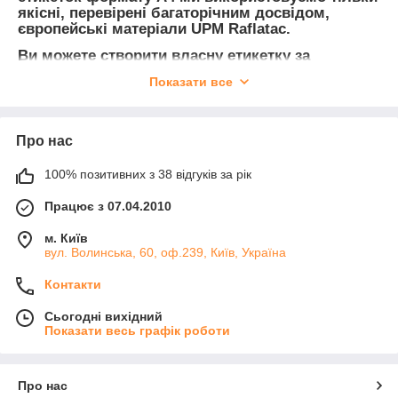
якісні, перевірені багаторічним досвідом,
європейські матеріали UPM Raflatac.
Ви можете створити власну етикетку за
допомогою звичайних принтерів або іншої
Показати все
копіювальної техніки.
Безперебійний друк наших етикеток А4 справить добре
враження від роботи з продукцією СПІТЧ Технопроект,
Про нас
незалежно від того, який тираж вам потрібен: маленький для
особистого використання чи великий - в промислових
100% позитивних з 38 відгуків за рік
багатотиражних масштабах.
Працює з 07.04.2010
Як друкувати на етикетках А4 за
м. Київ
допомогою готових шаблонів
вул. Волинська, 60, оф.239, Київ, Україна
Контакти
Наші безкоштовні шаблони для друку етикеток для програм
Сьогодні вихідний
WORD и PDF разом з нашою онлайн-допомогою допоможе
Показати весь графік роботи
вам легко розібратися і оперативно надрукувати на
самоклейному папері А4.
Перш ніж вибрати етикетку і матеріали, з яких вона
Про нас
виготовлена, обговоріть тип принтера, який